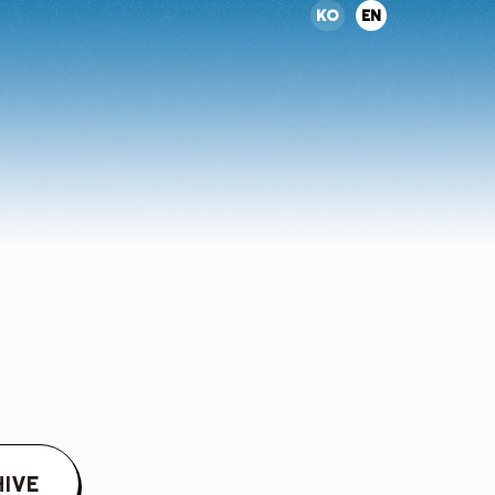
KO
EN
IVE