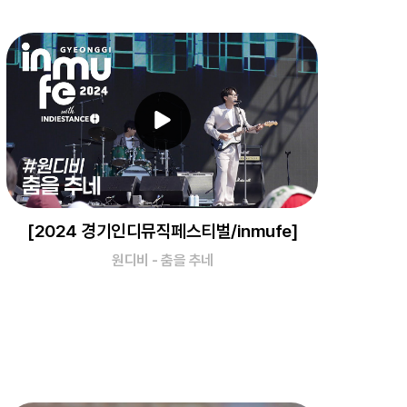
[2024 경기인디뮤직페스티벌/inmufe]
원디비 - 춤을 추네