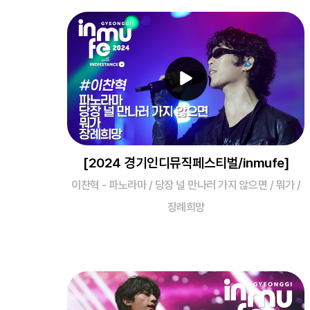
[2024 경기인디뮤직페스티벌/inmufe]
이찬혁 - 파노라마 / 당장 널 만나러 가지 않으면 / 뭐가 /
장례희망