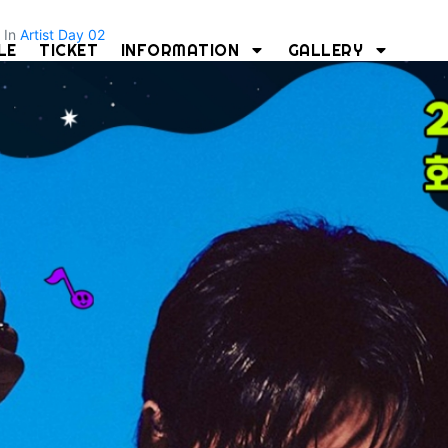
In
Artist Day 02
LE
TICKET
INFORMATION
GALLERY