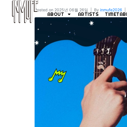
Posted on
2025년 06월 26일
By
inmufe2026
ABOUT
ARTISTS
TIMETAB