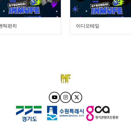
맨틱펀치
이디오테잎