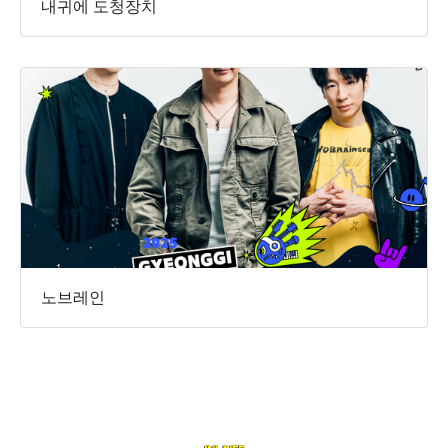
내귀에 도청장치
노브레인