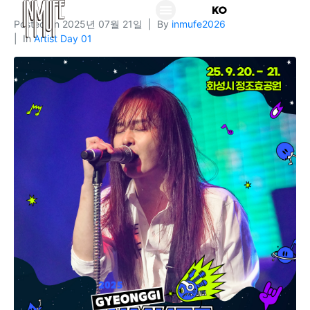
KO
EN
Posted on
2025년 07월 21일
By
inmufe2026
In
Artist Day 01