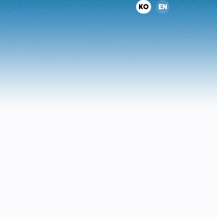
KO
EN