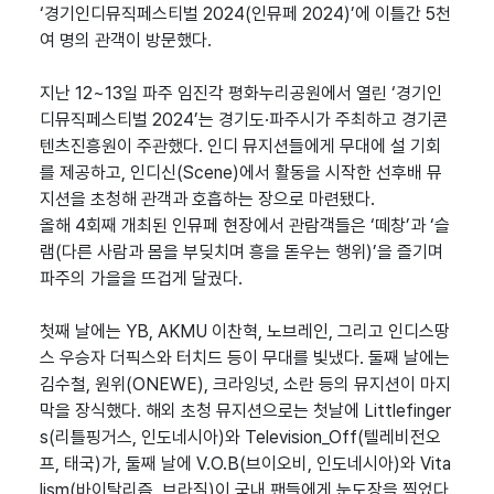
‘경기인디뮤직페스티벌 2024(인뮤페 2024)’에 이틀간 5천
여 명의 관객이 방문했다.
지난 12~13일 파주 임진각 평화누리공원에서 열린 ‘경기인
디뮤직페스티벌 2024’는 경기도·파주시가 주최하고 경기콘
텐츠진흥원이 주관했다. 인디 뮤지션들에게 무대에 설 기회
를 제공하고, 인디신(Scene)에서 활동을 시작한 선후배 뮤
지션을 초청해 관객과 호흡하는 장으로 마련됐다.
올해 4회째 개최된 인뮤페 현장에서 관람객들은 ‘떼창’과 ‘슬
램(다른 사람과 몸을 부딪치며 흥을 돋우는 행위)’을 즐기며
파주의 가을을 뜨겁게 달궜다.
첫째 날에는 YB, AKMU 이찬혁, 노브레인, 그리고 인디스땅
스 우승자 더픽스와 터치드 등이 무대를 빛냈다. 둘째 날에는
김수철, 원위(ONEWE), 크라잉넛, 소란 등의 뮤지션이 마지
막을 장식했다. 해외 초청 뮤지션으로는 첫날에 Littlefinger
s(리틀핑거스, 인도네시아)와 Television_Off(텔레비전오
프, 태국)가, 둘째 날에 V.O.B(브이오비, 인도네시아)와 Vita
lism(바이탈리즘, 브라질)이 국내 팬들에게 눈도장을 찍었다.