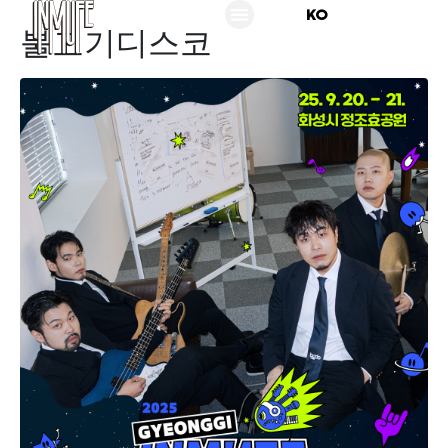
KO
EN
불고기디스코